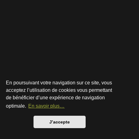
En poursuivant votre navigation sur ce site, vous
acceptez l’utilisation de cookies vous permettant
de bénéficier d’une expérience de navigation
Développé par
phpBB
® Forum Software © phpBB Limited
Style par
Arty
- phpBB 3.3 par MrGaby
optimale.
En savoir plus…
Traduction française officielle
©
Qiaeru
Confidentialité
|
Conditions
J’accepte