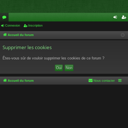
or
Connexion
Inscription
on
ns
u
ne
cri
Accueil du forum
m
xi
pti
Supprimer les cookies
s
on
on
Êtes-vous sûr de vouloir supprimer les cookies de ce forum ?
Accueil du forum
Nous contacter