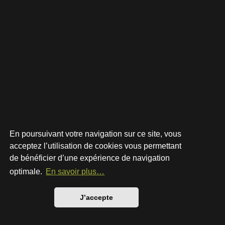
En poursuivant votre navigation sur ce site, vous
acceptez l’utilisation de cookies vous permettant
de bénéficier d’une expérience de navigation
Développé par
phpBB
® Forum Software © phpBB Limited
Style par
Arty
- phpBB 3.3 par MrGaby
optimale.
En savoir plus…
Traduction française officielle
©
Qiaeru
Confidentialité
|
Conditions
J’accepte