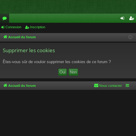
or
Connexion
Inscription
on
ns
u
ne
cri
Accueil du forum
m
xi
pti
Supprimer les cookies
s
on
on
Êtes-vous sûr de vouloir supprimer les cookies de ce forum ?
Accueil du forum
Nous contacter