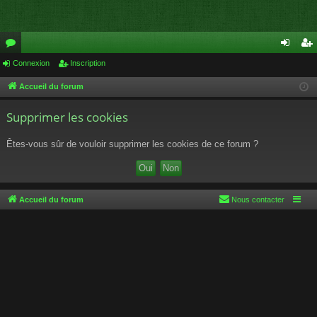
or
Connexion
Inscription
on
ns
u
ne
cri
Accueil du forum
m
xi
pti
Supprimer les cookies
s
on
on
Êtes-vous sûr de vouloir supprimer les cookies de ce forum ?
Accueil du forum
Nous contacter