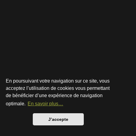
En poursuivant votre navigation sur ce site, vous
acceptez l’utilisation de cookies vous permettant
de bénéficier d’une expérience de navigation
Développé par
phpBB
® Forum Software © phpBB Limited
Style par
Arty
- phpBB 3.3 par MrGaby
optimale.
En savoir plus…
Traduction française officielle
©
Qiaeru
Confidentialité
|
Conditions
J’accepte