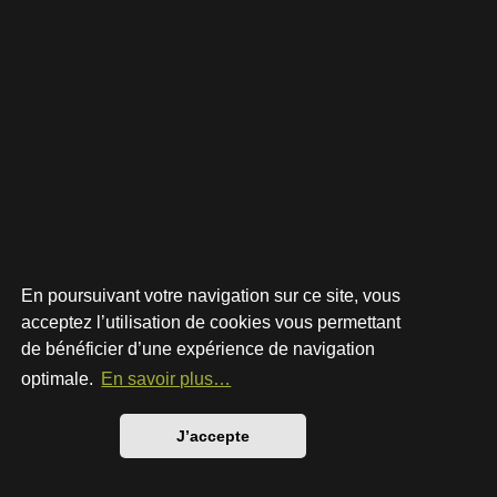
En poursuivant votre navigation sur ce site, vous
acceptez l’utilisation de cookies vous permettant
de bénéficier d’une expérience de navigation
Développé par
phpBB
® Forum Software © phpBB Limited
Style par
Arty
- phpBB 3.3 par MrGaby
optimale.
En savoir plus…
Traduction française officielle
©
Qiaeru
Confidentialité
|
Conditions
J’accepte