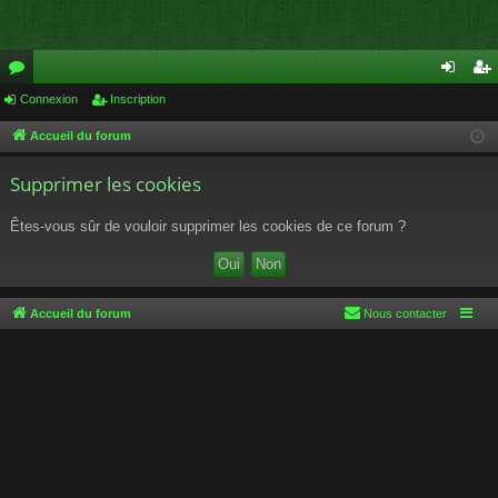
or
Connexion
Inscription
on
ns
u
ne
cri
Accueil du forum
m
xi
pti
Supprimer les cookies
s
on
on
Êtes-vous sûr de vouloir supprimer les cookies de ce forum ?
Accueil du forum
Nous contacter