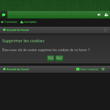
or
Connexion
Inscription
on
ns
u
ne
cri
Accueil du forum
m
xi
pti
Supprimer les cookies
s
on
on
Êtes-vous sûr de vouloir supprimer les cookies de ce forum ?
Accueil du forum
Nous contacter