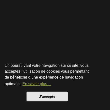
En poursuivant votre navigation sur ce site, vous
acceptez l’utilisation de cookies vous permettant
de bénéficier d’une expérience de navigation
Développé par
phpBB
® Forum Software © phpBB Limited
Style par
Arty
- phpBB 3.3 par MrGaby
optimale.
En savoir plus…
Traduction française officielle
©
Qiaeru
Confidentialité
|
Conditions
J’accepte