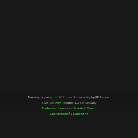
Développé par
phpBB
® Forum Software © phpBB Limited
Style par
Arty
- phpBB 3.3 par MrGaby
Traduction française officielle
©
Qiaeru
Confidentialité
|
Conditions