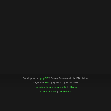
Développé par
phpBB
® Forum Software © phpBB Limited
Style par
Arty
- phpBB 3.3 par MrGaby
Traduction française officielle
©
Qiaeru
Confidentialité
|
Conditions