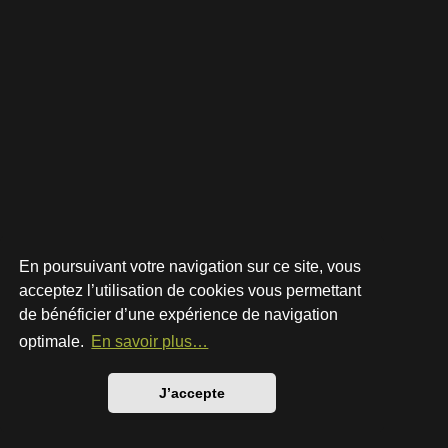
En poursuivant votre navigation sur ce site, vous
acceptez l’utilisation de cookies vous permettant
de bénéficier d’une expérience de navigation
Développé par
phpBB
® Forum Software © phpBB Limited
Style par
Arty
- phpBB 3.3 par MrGaby
optimale.
En savoir plus…
Traduction française officielle
©
Qiaeru
Confidentialité
|
Conditions
J’accepte