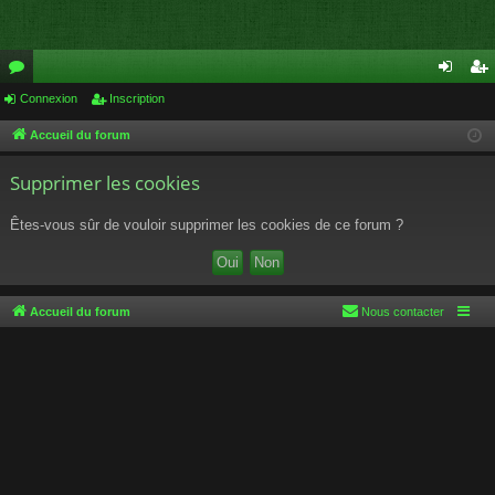
or
Connexion
Inscription
on
ns
u
ne
cri
Accueil du forum
m
xi
pti
Supprimer les cookies
s
on
on
Êtes-vous sûr de vouloir supprimer les cookies de ce forum ?
Accueil du forum
Nous contacter