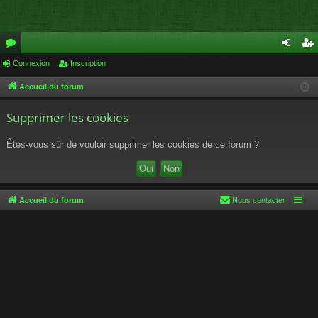
or
Connexion
Inscription
on
ns
u
ne
cri
Accueil du forum
m
xi
pti
Supprimer les cookies
s
on
on
Êtes-vous sûr de vouloir supprimer les cookies de ce forum ?
Accueil du forum
Nous contacter