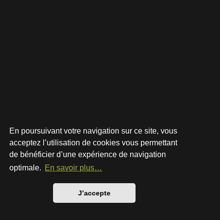
En poursuivant votre navigation sur ce site, vous
acceptez l’utilisation de cookies vous permettant
de bénéficier d’une expérience de navigation
Développé par
phpBB
® Forum Software © phpBB Limited
Style par
Arty
- phpBB 3.3 par MrGaby
optimale.
En savoir plus…
Traduction française officielle
©
Qiaeru
Confidentialité
|
Conditions
J’accepte