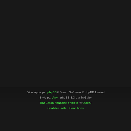
Développé par
phpBB
® Forum Software © phpBB Limited
Style par
Arty
- phpBB 3.3 par MrGaby
Traduction française officielle
©
Qiaeru
Confidentialité
|
Conditions