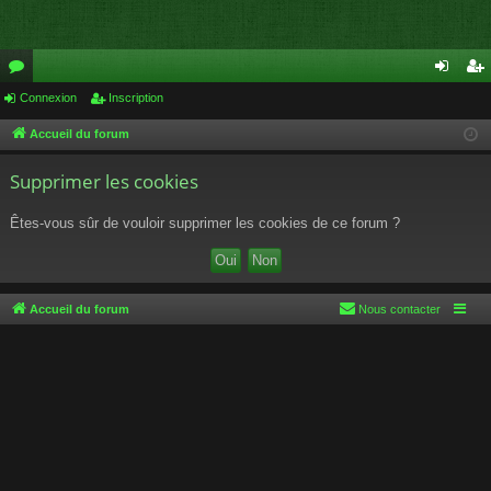
or
Connexion
Inscription
on
ns
u
ne
cri
Accueil du forum
m
xi
pti
Supprimer les cookies
s
on
on
Êtes-vous sûr de vouloir supprimer les cookies de ce forum ?
Accueil du forum
Nous contacter