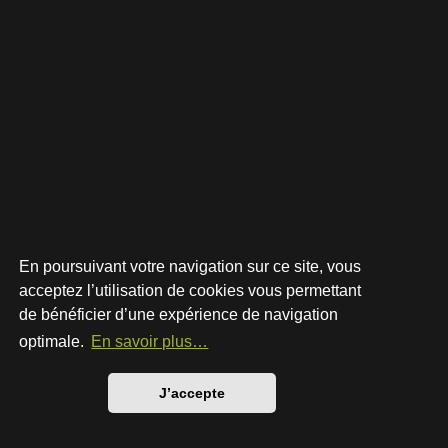
En poursuivant votre navigation sur ce site, vous
acceptez l’utilisation de cookies vous permettant
de bénéficier d’une expérience de navigation
Développé par
phpBB
® Forum Software © phpBB Limited
Style par
Arty
- phpBB 3.3 par MrGaby
optimale.
En savoir plus…
Traduction française officielle
©
Qiaeru
Confidentialité
|
Conditions
J’accepte