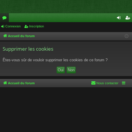
or
Connexion
Inscription
on
ns
u
ne
cri
Accueil du forum
m
xi
pti
Supprimer les cookies
s
on
on
Êtes-vous sûr de vouloir supprimer les cookies de ce forum ?
Accueil du forum
Nous contacter