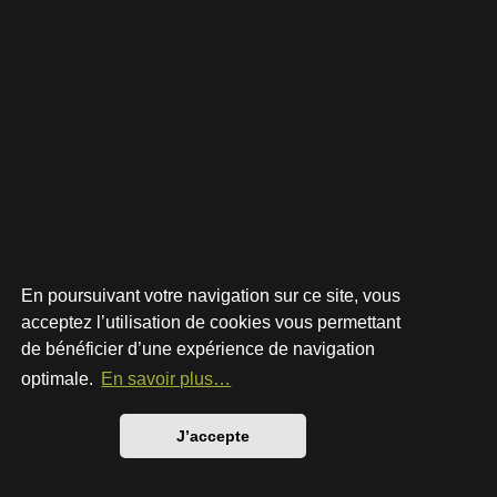
En poursuivant votre navigation sur ce site, vous
acceptez l’utilisation de cookies vous permettant
de bénéficier d’une expérience de navigation
Développé par
phpBB
® Forum Software © phpBB Limited
Style par
Arty
- phpBB 3.3 par MrGaby
optimale.
En savoir plus…
Traduction française officielle
©
Qiaeru
Confidentialité
|
Conditions
J’accepte