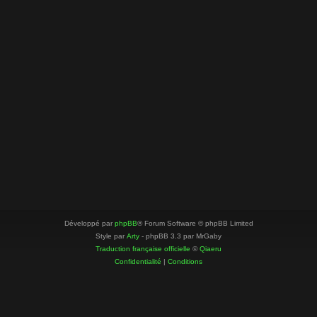
Développé par
phpBB
® Forum Software © phpBB Limited
Style par
Arty
- phpBB 3.3 par MrGaby
Traduction française officielle
©
Qiaeru
Confidentialité
|
Conditions