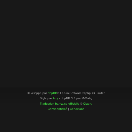
Développé par
phpBB
® Forum Software © phpBB Limited
Style par
Arty
- phpBB 3.3 par MrGaby
Traduction française officielle
©
Qiaeru
Confidentialité
|
Conditions