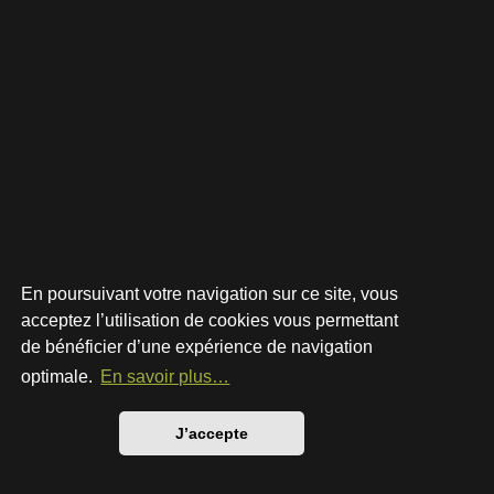
En poursuivant votre navigation sur ce site, vous
acceptez l’utilisation de cookies vous permettant
de bénéficier d’une expérience de navigation
Développé par
phpBB
® Forum Software © phpBB Limited
Style par
Arty
- phpBB 3.3 par MrGaby
optimale.
En savoir plus…
Traduction française officielle
©
Qiaeru
Confidentialité
|
Conditions
J’accepte