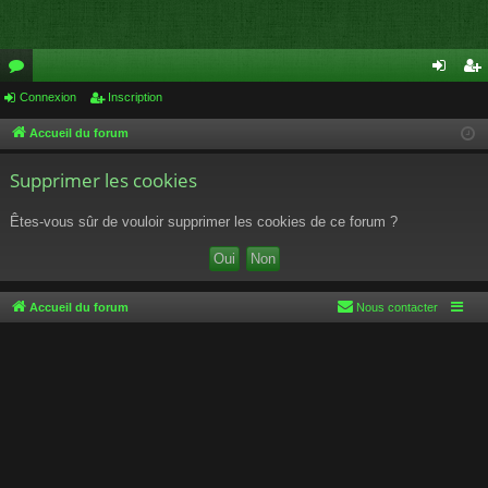
or
Connexion
Inscription
on
ns
u
ne
cri
Accueil du forum
m
xi
pti
Supprimer les cookies
s
on
on
Êtes-vous sûr de vouloir supprimer les cookies de ce forum ?
Accueil du forum
Nous contacter