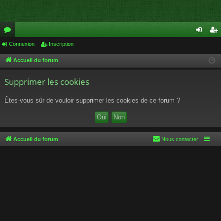
or
Connexion
Inscription
on
ns
u
ne
cri
Accueil du forum
m
xi
pti
Supprimer les cookies
s
on
on
Êtes-vous sûr de vouloir supprimer les cookies de ce forum ?
Accueil du forum
Nous contacter