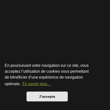
En poursuivant votre navigation sur ce site, vous
acceptez l’utilisation de cookies vous permettant
de bénéficier d’une expérience de navigation
Développé par
phpBB
® Forum Software © phpBB Limited
Style par
Arty
- phpBB 3.3 par MrGaby
optimale.
En savoir plus…
Traduction française officielle
©
Qiaeru
Confidentialité
|
Conditions
J’accepte