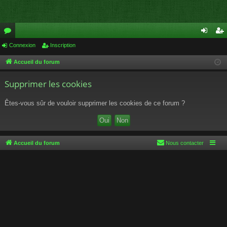
or
Connexion
Inscription
on
ns
u
ne
cri
Accueil du forum
m
xi
pti
Supprimer les cookies
s
on
on
Êtes-vous sûr de vouloir supprimer les cookies de ce forum ?
Accueil du forum
Nous contacter