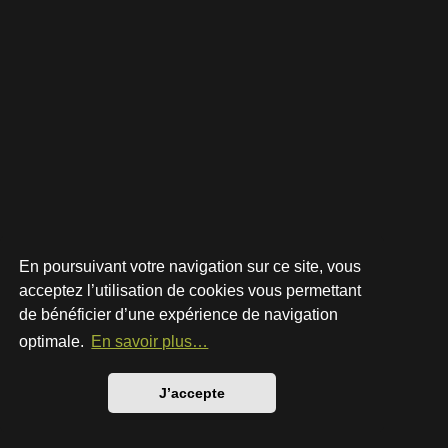
En poursuivant votre navigation sur ce site, vous
acceptez l’utilisation de cookies vous permettant
de bénéficier d’une expérience de navigation
Développé par
phpBB
® Forum Software © phpBB Limited
Style par
Arty
- phpBB 3.3 par MrGaby
optimale.
En savoir plus…
Traduction française officielle
©
Qiaeru
Confidentialité
|
Conditions
J’accepte