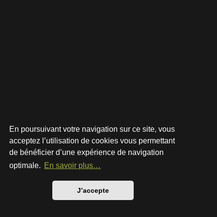
En poursuivant votre navigation sur ce site, vous
acceptez l’utilisation de cookies vous permettant
de bénéficier d’une expérience de navigation
Développé par
phpBB
® Forum Software © phpBB Limited
Style par
Arty
- phpBB 3.3 par MrGaby
optimale.
En savoir plus…
Traduction française officielle
©
Qiaeru
Confidentialité
|
Conditions
J’accepte