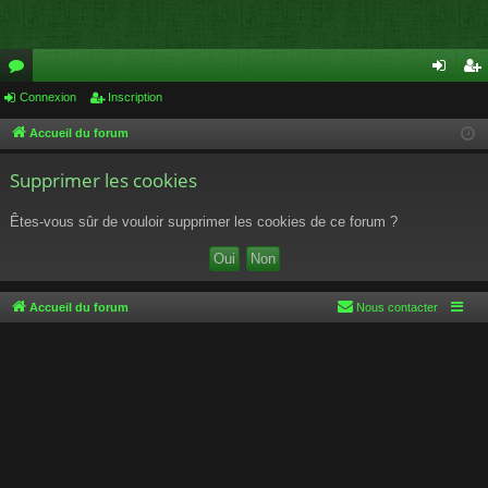
or
Connexion
Inscription
on
ns
u
ne
cri
Accueil du forum
m
xi
pti
Supprimer les cookies
s
on
on
Êtes-vous sûr de vouloir supprimer les cookies de ce forum ?
Accueil du forum
Nous contacter