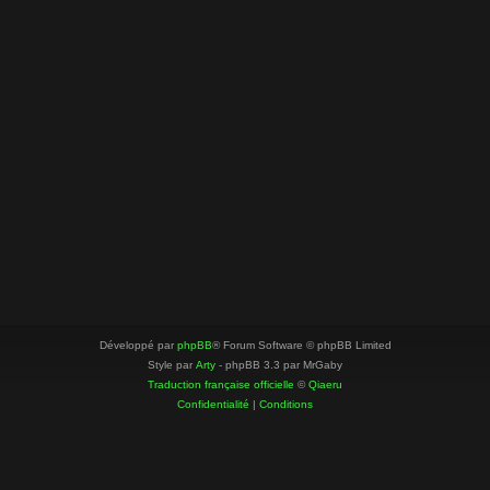
Développé par
phpBB
® Forum Software © phpBB Limited
Style par
Arty
- phpBB 3.3 par MrGaby
Traduction française officielle
©
Qiaeru
Confidentialité
|
Conditions