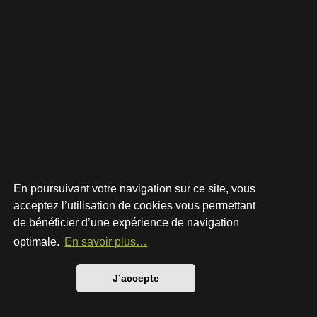
En poursuivant votre navigation sur ce site, vous
acceptez l’utilisation de cookies vous permettant
de bénéficier d’une expérience de navigation
Développé par
phpBB
® Forum Software © phpBB Limited
Style par
Arty
- phpBB 3.3 par MrGaby
optimale.
En savoir plus…
Traduction française officielle
©
Qiaeru
Confidentialité
|
Conditions
J’accepte