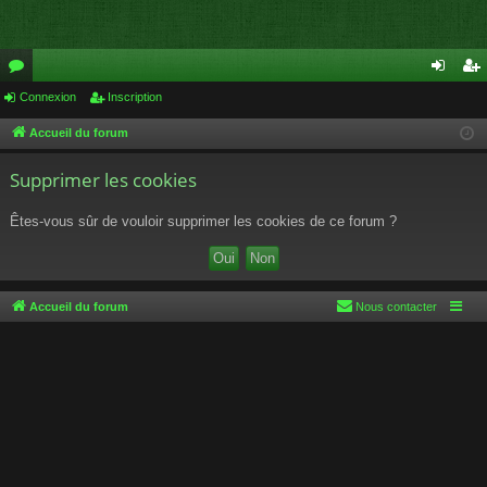
or
Connexion
Inscription
on
ns
u
ne
cri
Accueil du forum
m
xi
pti
Supprimer les cookies
s
on
on
Êtes-vous sûr de vouloir supprimer les cookies de ce forum ?
Accueil du forum
Nous contacter