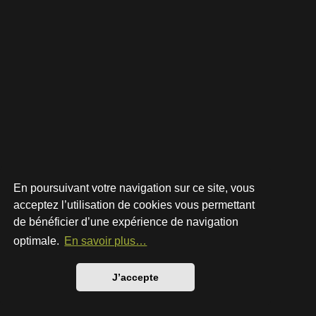
En poursuivant votre navigation sur ce site, vous
acceptez l’utilisation de cookies vous permettant
de bénéficier d’une expérience de navigation
Développé par
phpBB
® Forum Software © phpBB Limited
Style par
Arty
- phpBB 3.3 par MrGaby
optimale.
En savoir plus…
Traduction française officielle
©
Qiaeru
Confidentialité
|
Conditions
J’accepte