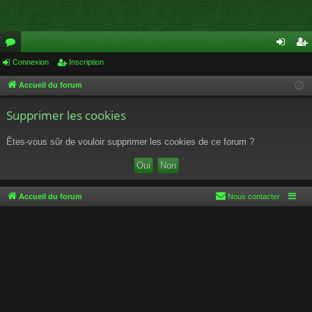
or
Connexion
Inscription
on
ns
u
ne
cri
Accueil du forum
m
xi
pti
Supprimer les cookies
s
on
on
Êtes-vous sûr de vouloir supprimer les cookies de ce forum ?
Accueil du forum
Nous contacter