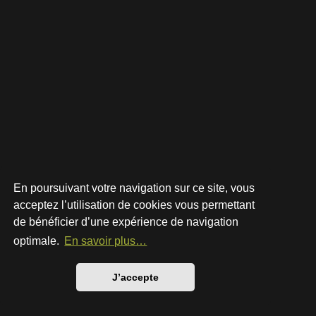
En poursuivant votre navigation sur ce site, vous
acceptez l’utilisation de cookies vous permettant
de bénéficier d’une expérience de navigation
Développé par
phpBB
® Forum Software © phpBB Limited
Style par
Arty
- phpBB 3.3 par MrGaby
optimale.
En savoir plus…
Traduction française officielle
©
Qiaeru
Confidentialité
|
Conditions
J’accepte