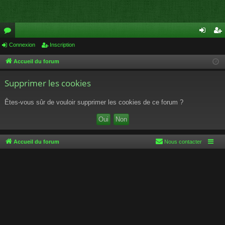
or
Connexion
Inscription
on
ns
u
ne
cri
Accueil du forum
m
xi
pti
Supprimer les cookies
s
on
on
Êtes-vous sûr de vouloir supprimer les cookies de ce forum ?
Accueil du forum
Nous contacter