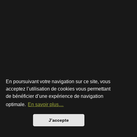
En poursuivant votre navigation sur ce site, vous
acceptez l’utilisation de cookies vous permettant
de bénéficier d’une expérience de navigation
Développé par
phpBB
® Forum Software © phpBB Limited
Style par
Arty
- phpBB 3.3 par MrGaby
optimale.
En savoir plus…
Traduction française officielle
©
Qiaeru
Confidentialité
|
Conditions
J’accepte