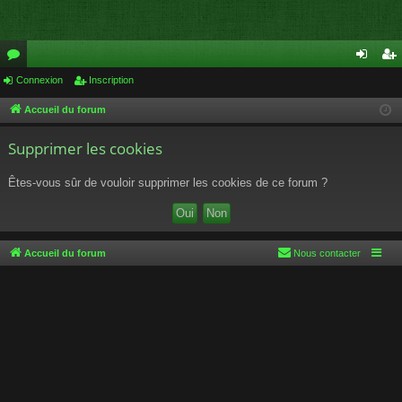
or
Connexion
Inscription
on
ns
u
ne
cri
Accueil du forum
m
xi
pti
Supprimer les cookies
s
on
on
Êtes-vous sûr de vouloir supprimer les cookies de ce forum ?
Accueil du forum
Nous contacter