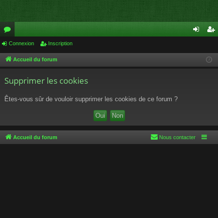
or
Connexion
Inscription
on
ns
u
ne
cri
Accueil du forum
m
xi
pti
Supprimer les cookies
s
on
on
Êtes-vous sûr de vouloir supprimer les cookies de ce forum ?
Accueil du forum
Nous contacter