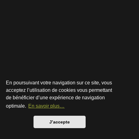
En poursuivant votre navigation sur ce site, vous
acceptez l’utilisation de cookies vous permettant
de bénéficier d’une expérience de navigation
Développé par
phpBB
® Forum Software © phpBB Limited
Style par
Arty
- phpBB 3.3 par MrGaby
optimale.
En savoir plus…
Traduction française officielle
©
Qiaeru
Confidentialité
|
Conditions
J’accepte