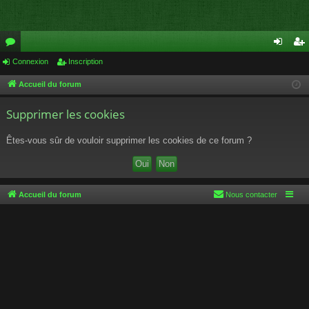
or
Connexion
Inscription
on
ns
u
ne
cri
Accueil du forum
m
xi
pti
Supprimer les cookies
s
on
on
Êtes-vous sûr de vouloir supprimer les cookies de ce forum ?
Accueil du forum
Nous contacter