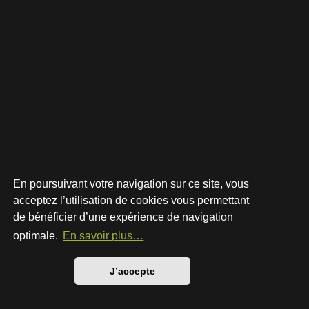
En poursuivant votre navigation sur ce site, vous
acceptez l’utilisation de cookies vous permettant
de bénéficier d’une expérience de navigation
Développé par
phpBB
® Forum Software © phpBB Limited
Style par
Arty
- phpBB 3.3 par MrGaby
optimale.
En savoir plus…
Traduction française officielle
©
Qiaeru
Confidentialité
|
Conditions
J’accepte