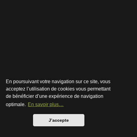
En poursuivant votre navigation sur ce site, vous
acceptez l’utilisation de cookies vous permettant
de bénéficier d’une expérience de navigation
Développé par
phpBB
® Forum Software © phpBB Limited
Style par
Arty
- phpBB 3.3 par MrGaby
optimale.
En savoir plus…
Traduction française officielle
©
Qiaeru
Confidentialité
|
Conditions
J’accepte