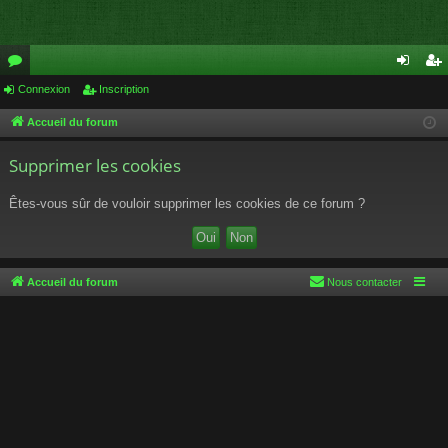
or
Connexion
Inscription
on
ns
u
ne
cri
Accueil du forum
m
xi
pti
Supprimer les cookies
s
on
on
Êtes-vous sûr de vouloir supprimer les cookies de ce forum ?
Accueil du forum
Nous contacter