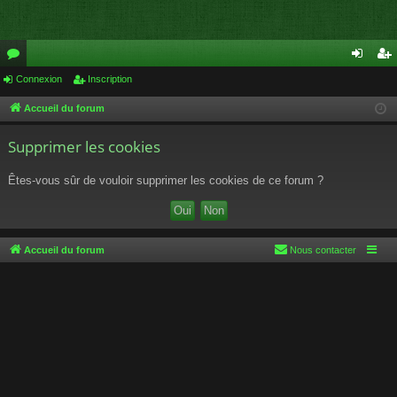
or
Connexion
Inscription
on
ns
u
ne
cri
Accueil du forum
m
xi
pti
Supprimer les cookies
s
on
on
Êtes-vous sûr de vouloir supprimer les cookies de ce forum ?
Accueil du forum
Nous contacter