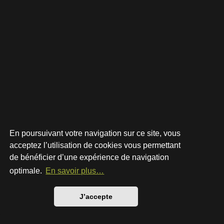
En poursuivant votre navigation sur ce site, vous
acceptez l’utilisation de cookies vous permettant
de bénéficier d’une expérience de navigation
Développé par
phpBB
® Forum Software © phpBB Limited
Style par
Arty
- phpBB 3.3 par MrGaby
optimale.
En savoir plus…
Traduction française officielle
©
Qiaeru
Confidentialité
|
Conditions
J’accepte