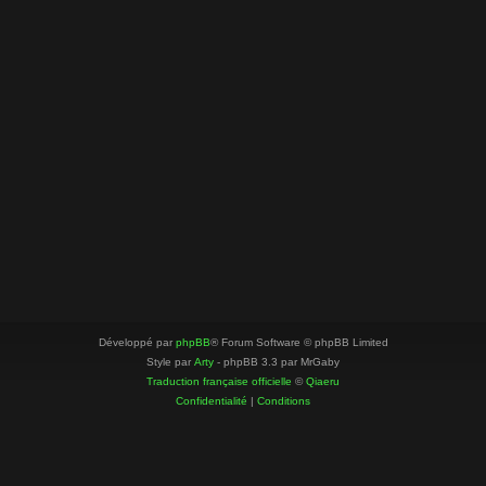
Développé par
phpBB
® Forum Software © phpBB Limited
Style par
Arty
- phpBB 3.3 par MrGaby
Traduction française officielle
©
Qiaeru
Confidentialité
|
Conditions