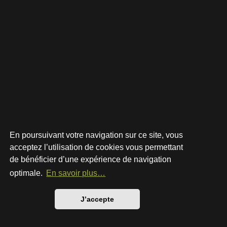
En poursuivant votre navigation sur ce site, vous
acceptez l’utilisation de cookies vous permettant
de bénéficier d’une expérience de navigation
Développé par
phpBB
® Forum Software © phpBB Limited
Style par
Arty
- phpBB 3.3 par MrGaby
optimale.
En savoir plus…
Traduction française officielle
©
Qiaeru
Confidentialité
|
Conditions
J’accepte