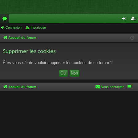
or
Connexion
Inscription
on
ns
u
ne
cri
Accueil du forum
m
xi
pti
Supprimer les cookies
s
on
on
Êtes-vous sûr de vouloir supprimer les cookies de ce forum ?
Accueil du forum
Nous contacter