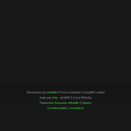
Développé par
phpBB
® Forum Software © phpBB Limited
Style par
Arty
- phpBB 3.3 par MrGaby
Traduction française officielle
©
Qiaeru
Confidentialité
|
Conditions