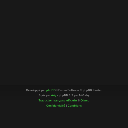
Développé par
phpBB
® Forum Software © phpBB Limited
Style par
Arty
- phpBB 3.3 par MrGaby
Traduction française officielle
©
Qiaeru
Confidentialité
|
Conditions