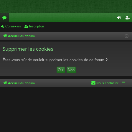
or
Connexion
Inscription
on
ns
u
ne
cri
Accueil du forum
m
xi
pti
Supprimer les cookies
s
on
on
Êtes-vous sûr de vouloir supprimer les cookies de ce forum ?
Accueil du forum
Nous contacter