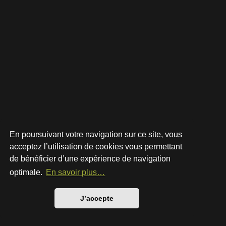
En poursuivant votre navigation sur ce site, vous
acceptez l’utilisation de cookies vous permettant
de bénéficier d’une expérience de navigation
Développé par
phpBB
® Forum Software © phpBB Limited
Style par
Arty
- phpBB 3.3 par MrGaby
optimale.
En savoir plus…
Traduction française officielle
©
Qiaeru
Confidentialité
|
Conditions
J’accepte