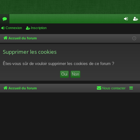
or
Connexion
Inscription
on
ns
u
ne
cri
Accueil du forum
m
xi
pti
Supprimer les cookies
s
on
on
Êtes-vous sûr de vouloir supprimer les cookies de ce forum ?
Accueil du forum
Nous contacter