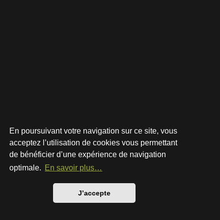
En poursuivant votre navigation sur ce site, vous
acceptez l’utilisation de cookies vous permettant
de bénéficier d’une expérience de navigation
Développé par
phpBB
® Forum Software © phpBB Limited
Style par
Arty
- phpBB 3.3 par MrGaby
optimale.
En savoir plus…
Traduction française officielle
©
Qiaeru
Confidentialité
|
Conditions
J’accepte