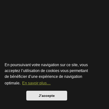
En poursuivant votre navigation sur ce site, vous
acceptez l’utilisation de cookies vous permettant
de bénéficier d’une expérience de navigation
Développé par
phpBB
® Forum Software © phpBB Limited
Style par
Arty
- phpBB 3.3 par MrGaby
optimale.
En savoir plus…
Traduction française officielle
©
Qiaeru
Confidentialité
|
Conditions
J’accepte