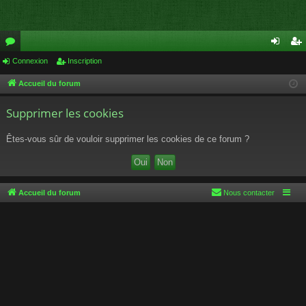
or
Connexion
Inscription
on
ns
u
ne
cri
Accueil du forum
m
xi
pti
Supprimer les cookies
s
on
on
Êtes-vous sûr de vouloir supprimer les cookies de ce forum ?
Accueil du forum
Nous contacter