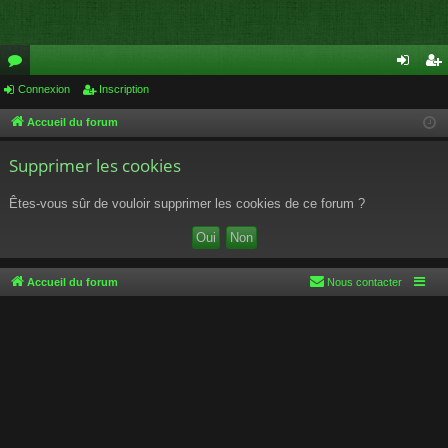
or
Connexion
Inscription
on
ns
u
ne
cri
Accueil du forum
m
xi
pti
Supprimer les cookies
s
on
on
Êtes-vous sûr de vouloir supprimer les cookies de ce forum ?
Accueil du forum
Nous contacter