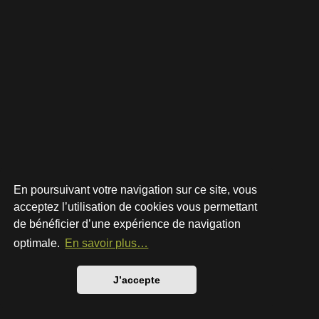
En poursuivant votre navigation sur ce site, vous
acceptez l’utilisation de cookies vous permettant
de bénéficier d’une expérience de navigation
Développé par
phpBB
® Forum Software © phpBB Limited
Style par
Arty
- phpBB 3.3 par MrGaby
optimale.
En savoir plus…
Traduction française officielle
©
Qiaeru
Confidentialité
|
Conditions
J’accepte