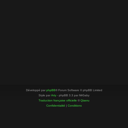
Développé par
phpBB
® Forum Software © phpBB Limited
Style par
Arty
- phpBB 3.3 par MrGaby
Traduction française officielle
©
Qiaeru
Confidentialité
|
Conditions