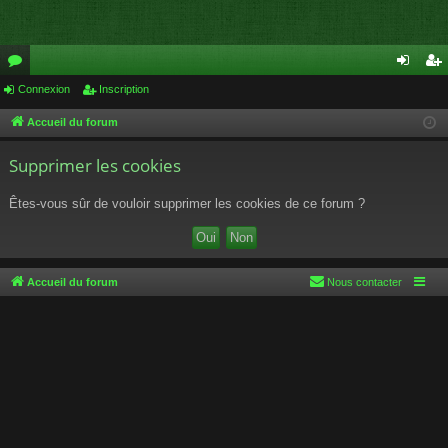
or
Connexion
Inscription
on
ns
u
ne
cri
Accueil du forum
m
xi
pti
Supprimer les cookies
s
on
on
Êtes-vous sûr de vouloir supprimer les cookies de ce forum ?
Accueil du forum
Nous contacter