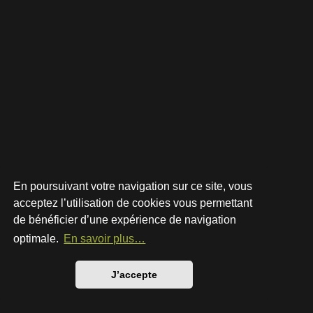
En poursuivant votre navigation sur ce site, vous
acceptez l’utilisation de cookies vous permettant
de bénéficier d’une expérience de navigation
Développé par
phpBB
® Forum Software © phpBB Limited
Style par
Arty
- phpBB 3.3 par MrGaby
optimale.
En savoir plus…
Traduction française officielle
©
Qiaeru
Confidentialité
|
Conditions
J’accepte