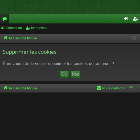
or
Connexion
Inscription
on
ns
u
ne
cri
Accueil du forum
m
xi
pti
Supprimer les cookies
s
on
on
Êtes-vous sûr de vouloir supprimer les cookies de ce forum ?
Accueil du forum
Nous contacter