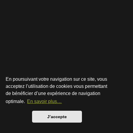
En poursuivant votre navigation sur ce site, vous
acceptez l’utilisation de cookies vous permettant
de bénéficier d’une expérience de navigation
Développé par
phpBB
® Forum Software © phpBB Limited
Style par
Arty
- phpBB 3.3 par MrGaby
optimale.
En savoir plus…
Traduction française officielle
©
Qiaeru
Confidentialité
|
Conditions
J’accepte