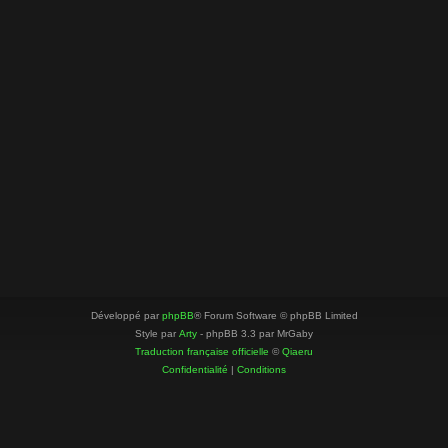
Développé par
phpBB
® Forum Software © phpBB Limited
Style par
Arty
- phpBB 3.3 par MrGaby
Traduction française officielle
©
Qiaeru
Confidentialité
|
Conditions