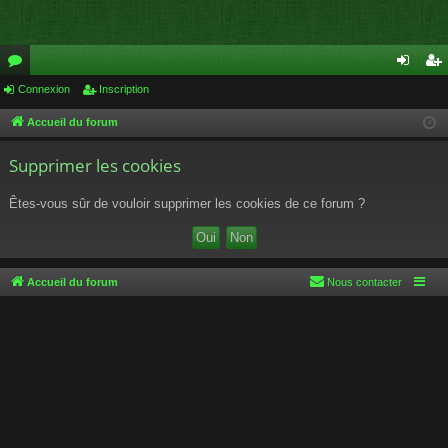
or
Connexion
Inscription
on
ns
u
ne
cri
Accueil du forum
m
xi
pti
Supprimer les cookies
s
on
on
Êtes-vous sûr de vouloir supprimer les cookies de ce forum ?
Accueil du forum
Nous contacter