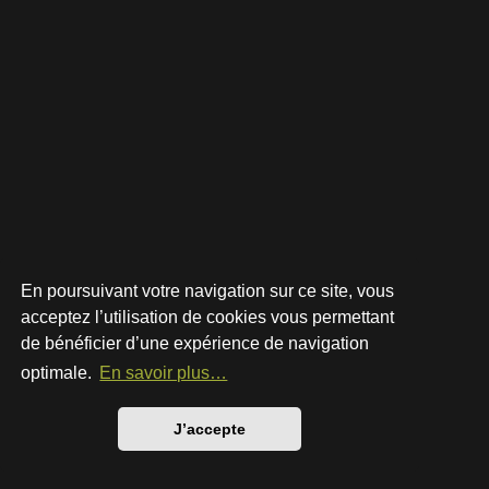
En poursuivant votre navigation sur ce site, vous
acceptez l’utilisation de cookies vous permettant
de bénéficier d’une expérience de navigation
Développé par
phpBB
® Forum Software © phpBB Limited
Style par
Arty
- phpBB 3.3 par MrGaby
optimale.
En savoir plus…
Traduction française officielle
©
Qiaeru
Confidentialité
|
Conditions
J’accepte