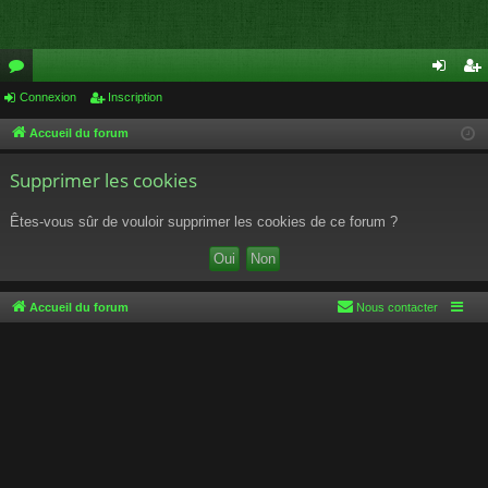
or
Connexion
Inscription
on
ns
u
ne
cri
Accueil du forum
m
xi
pti
Supprimer les cookies
s
on
on
Êtes-vous sûr de vouloir supprimer les cookies de ce forum ?
Accueil du forum
Nous contacter