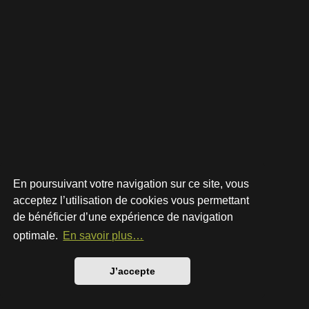
En poursuivant votre navigation sur ce site, vous
acceptez l’utilisation de cookies vous permettant
de bénéficier d’une expérience de navigation
Développé par
phpBB
® Forum Software © phpBB Limited
Style par
Arty
- phpBB 3.3 par MrGaby
optimale.
En savoir plus…
Traduction française officielle
©
Qiaeru
Confidentialité
|
Conditions
J’accepte