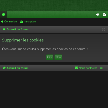
or
Connexion
Inscription
on
ns
u
ne
cri
Accueil du forum
m
xi
pti
Supprimer les cookies
s
on
on
Êtes-vous sûr de vouloir supprimer les cookies de ce forum ?
Accueil du forum
Nous contacter