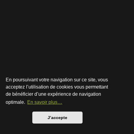
En poursuivant votre navigation sur ce site, vous
acceptez l’utilisation de cookies vous permettant
de bénéficier d’une expérience de navigation
Développé par
phpBB
® Forum Software © phpBB Limited
Style par
Arty
- phpBB 3.3 par MrGaby
optimale.
En savoir plus…
Traduction française officielle
©
Qiaeru
Confidentialité
|
Conditions
J’accepte