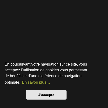
En poursuivant votre navigation sur ce site, vous
acceptez l’utilisation de cookies vous permettant
de bénéficier d’une expérience de navigation
Développé par
phpBB
® Forum Software © phpBB Limited
Style par
Arty
- phpBB 3.3 par MrGaby
optimale.
En savoir plus…
Traduction française officielle
©
Qiaeru
Confidentialité
|
Conditions
J’accepte