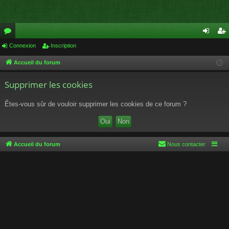
or
Connexion
Inscription
on
ns
u
ne
cri
Accueil du forum
m
xi
pti
Supprimer les cookies
s
on
on
Êtes-vous sûr de vouloir supprimer les cookies de ce forum ?
Accueil du forum
Nous contacter