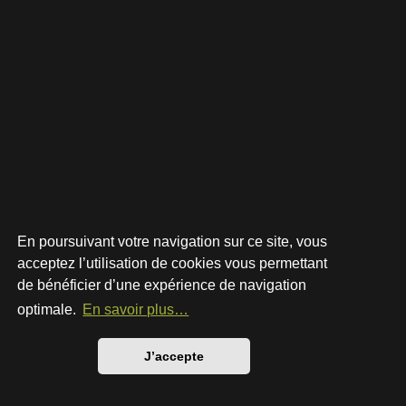
En poursuivant votre navigation sur ce site, vous
acceptez l’utilisation de cookies vous permettant
de bénéficier d’une expérience de navigation
Développé par
phpBB
® Forum Software © phpBB Limited
Style par
Arty
- phpBB 3.3 par MrGaby
optimale.
En savoir plus…
Traduction française officielle
©
Qiaeru
Confidentialité
|
Conditions
J’accepte