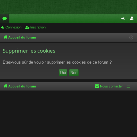
or
Connexion
Inscription
on
ns
u
ne
cri
Accueil du forum
m
xi
pti
Supprimer les cookies
s
on
on
Êtes-vous sûr de vouloir supprimer les cookies de ce forum ?
Accueil du forum
Nous contacter