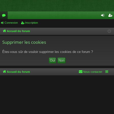
or
Connexion
Inscription
on
ns
u
ne
cri
Accueil du forum
m
xi
pti
Supprimer les cookies
s
on
on
Êtes-vous sûr de vouloir supprimer les cookies de ce forum ?
Accueil du forum
Nous contacter