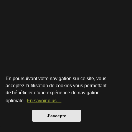
En poursuivant votre navigation sur ce site, vous
acceptez l’utilisation de cookies vous permettant
de bénéficier d’une expérience de navigation
Développé par
phpBB
® Forum Software © phpBB Limited
Style par
Arty
- phpBB 3.3 par MrGaby
optimale.
En savoir plus…
Traduction française officielle
©
Qiaeru
Confidentialité
|
Conditions
J’accepte