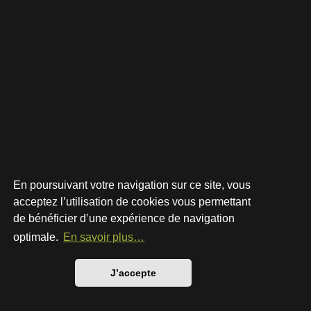
En poursuivant votre navigation sur ce site, vous
acceptez l’utilisation de cookies vous permettant
de bénéficier d’une expérience de navigation
Développé par
phpBB
® Forum Software © phpBB Limited
Style par
Arty
- phpBB 3.3 par MrGaby
optimale.
En savoir plus…
Traduction française officielle
©
Qiaeru
Confidentialité
|
Conditions
J’accepte