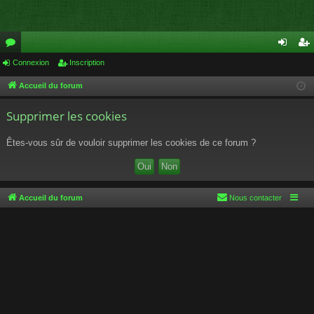
or
Connexion
Inscription
on
ns
u
ne
cri
Accueil du forum
m
xi
pti
Supprimer les cookies
s
on
on
Êtes-vous sûr de vouloir supprimer les cookies de ce forum ?
Accueil du forum
Nous contacter