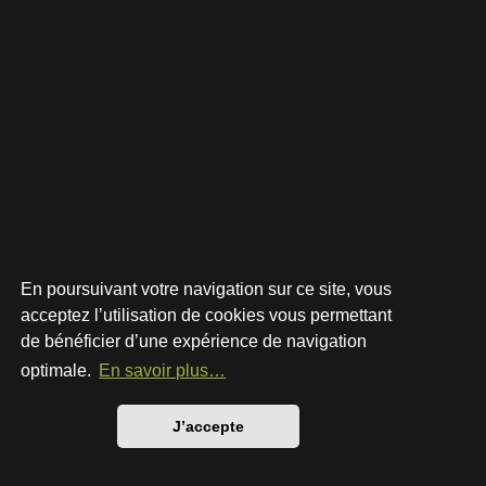
En poursuivant votre navigation sur ce site, vous
acceptez l’utilisation de cookies vous permettant
de bénéficier d’une expérience de navigation
Développé par
phpBB
® Forum Software © phpBB Limited
Style par
Arty
- phpBB 3.3 par MrGaby
optimale.
En savoir plus…
Traduction française officielle
©
Qiaeru
Confidentialité
|
Conditions
J’accepte