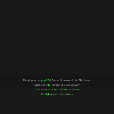
Développé par
phpBB
® Forum Software © phpBB Limited
Style par
Arty
- phpBB 3.3 par MrGaby
Traduction française officielle
©
Qiaeru
Confidentialité
|
Conditions