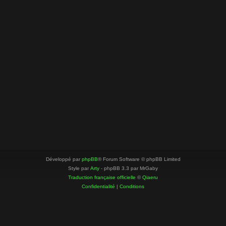
Développé par
phpBB
® Forum Software © phpBB Limited
Style par
Arty
- phpBB 3.3 par MrGaby
Traduction française officielle
©
Qiaeru
Confidentialité
|
Conditions