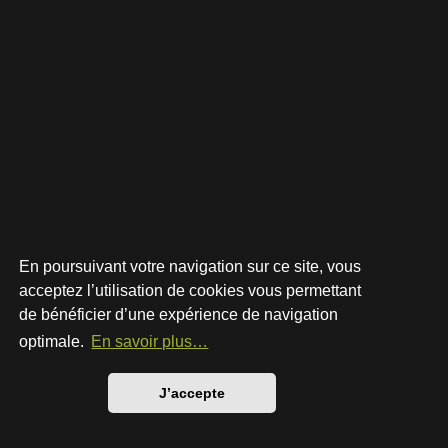
En poursuivant votre navigation sur ce site, vous
acceptez l’utilisation de cookies vous permettant
de bénéficier d’une expérience de navigation
Développé par
phpBB
® Forum Software © phpBB Limited
Style par
Arty
- phpBB 3.3 par MrGaby
optimale.
En savoir plus…
Traduction française officielle
©
Qiaeru
Confidentialité
|
Conditions
J’accepte