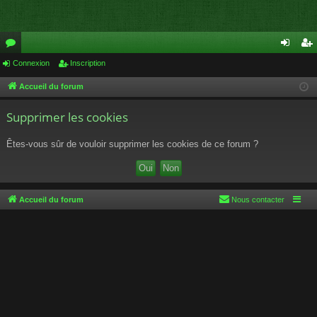
or
Connexion
Inscription
on
ns
u
ne
cri
Accueil du forum
m
xi
pti
Supprimer les cookies
s
on
on
Êtes-vous sûr de vouloir supprimer les cookies de ce forum ?
Accueil du forum
Nous contacter